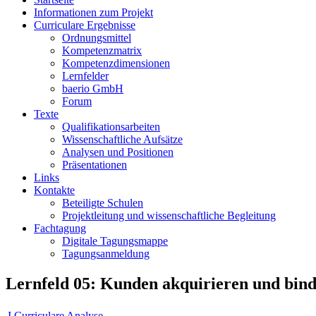
Informationen zum Projekt
Curriculare Ergebnisse
Ordnungsmittel
Kompetenzmatrix
Kompetenzdimensionen
Lernfelder
baerio GmbH
Forum
Texte
Qualifikationsarbeiten
Wissenschaftliche Aufsätze
Analysen und Positionen
Präsentationen
Links
Kontakte
Beteiligte Schulen
Projektleitung und wissenschaftliche Begleitung
Fachtagung
Digitale Tagungsmappe
Tagungsanmeldung
Lernfeld 05: Kunden akquirieren und bin
I Curriculare Analyse