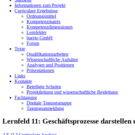
Informationen zum Projekt
Curriculare Ergebnisse
Ordnungsmittel
Kompetenzmatrix
Kompetenzdimensionen
Lernfelder
baerio GmbH
Forum
Texte
Qualifikationsarbeiten
Wissenschaftliche Aufsätze
Analysen und Positionen
Präsentationen
Links
Kontakte
Beteiligte Schulen
Projektleitung und wissenschaftliche Begleitung
Fachtagung
Digitale Tagungsmappe
Tagungsanmeldung
Lernfeld 11: Geschäftsprozesse darstellen
LF 11 I Curriculare Analyse